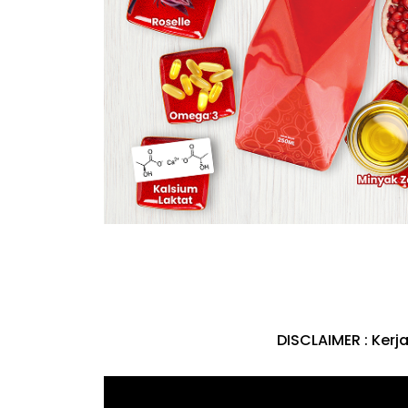
Bella A
Artist, Selebriti dan 
DISCLAIMER : Ke