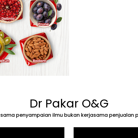
stillah
Penyanyi Lagu Mamariam
Dr Pakar O&G
rjasama penyampaian ilmu bukan kerjasama penjualan