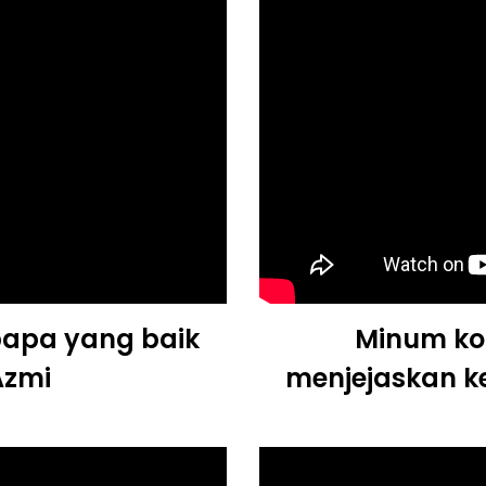
bapa yang baik
Minum ko
Azmi
menjejaskan ke