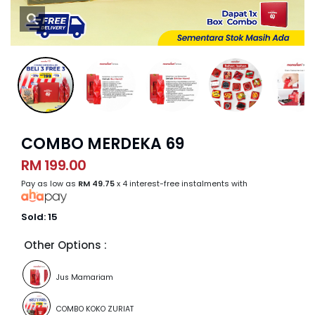
COMBO MERDEKA 69
RM 199.00
Pay as low as
RM 49.75
x 4 interest-free instalments with
Sold:
15
Other Options :
Jus Mamariam
COMBO KOKO ZURIAT