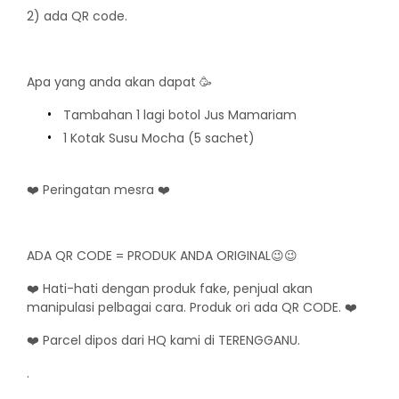
2) ada QR code.
Apa yang anda akan dapat 🥳
Tambahan 1 lagi botol Jus Mamariam
1 Kotak Susu Mocha (5 sachet)
❤️ Peringatan mesra ❤️
ADA QR CODE = PRODUK ANDA ORIGINAL😉😉
❤️ Hati-hati dengan produk fake, penjual akan
manipulasi pelbagai cara. Produk ori ada QR CODE. ❤️
❤️ Parcel dipos dari HQ kami di TERENGGANU.
.