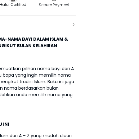
Halal Certified
Secure Payment
MA-NAMA BAYI DALAM ISLAM &
GIKUT BULAN KELAHIRAN
uatkan pilihan nama bayi dari A
bu bapa yang ingin memilih nama
gikut tradisi Islam. Buku ini juga
n nama berdasarkan bulan
dahkan anda memilih nama yang
 INI
slam dari A – Z yang mudah dicari