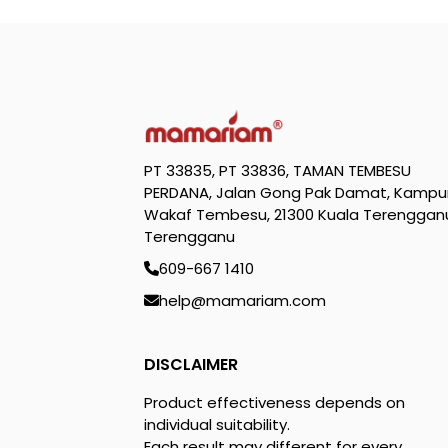
PT 33835, PT 33836, TAMAN TEMBESU
PERDANA, Jalan Gong Pak Damat, Kamp
Wakaf Tembesu, 21300 Kuala Terenggan
Terengganu
609-667 1410
help@mamariam.com
DISCLAIMER
Product effectiveness depends on
individual suitability.
Each result may different for every