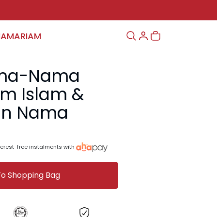
MAMARIAM
ama-Nama
am Islam &
an Nama
terest-free instalments with