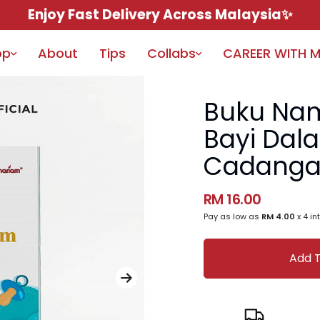
Enjoy Fast Delivery Across Malaysia✨
op
About
Tips
Collabs
CAREER WITH 
Buku N
Bayi Dal
Cadang
RM 16.00
Pay as low as
RM 4.00
x 4 in