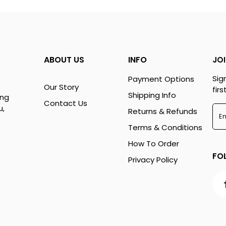
ABOUT US
INFO
JO
Sig
Payment Options
Our Story
fir
Shipping Info
ung
Contact Us
u,
Returns & Refunds
Terms & Conditions
How To Order
FO
Privacy Policy