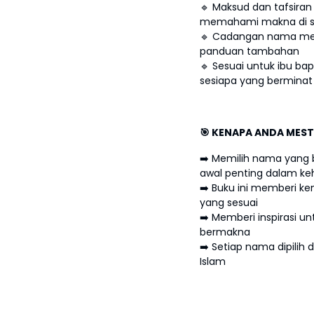
🔹 Maksud dan tafsira
memahami makna di se
🔹 Cadangan nama meng
panduan tambahan
🔹 Sesuai untuk ibu bap
sesiapa yang bermina
🎯 KENAPA ANDA MESTI 
➡️ Memilih nama yang 
awal penting dalam ke
➡️ Buku ini memberi 
yang sesuai
➡️ Memberi inspirasi 
bermakna
➡️ Setiap nama dipilih
Islam