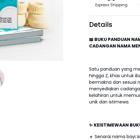
Express Shipping
Details
📖 BUKU PANDUAN NA
CADANGAN NAMA MEN
Satu panduan yang mem
hingga Z, khas untuk i
bermakna dan sesuai men
menyediakan cadanga
kelahiran untuk memu
unik dan istimewa.
✨ KEISTIMEWAAN BUKU
🔹 Senarai nama bayi I