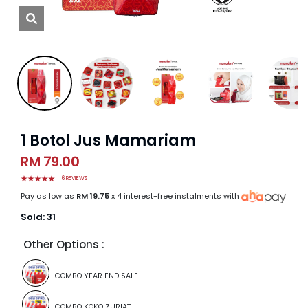
1 Botol Jus Mamariam
RM 79.00
6 REVIEWS
Pay as low as
RM 19.75
x 4 interest-free instalments with
Sold:
31
Other Options :
COMBO YEAR END SALE
COMBO KOKO ZURIAT